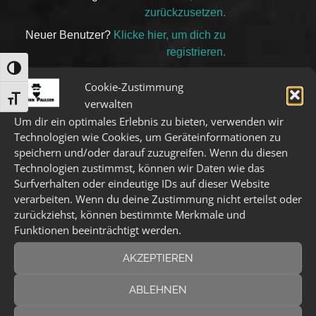
zurückzusetzen.
n
a
Neuer Benutzer?
Klicke hier, um dich zu
t
registrieren.
i
UMSCHALTEN AUF HOHE KONTRASTE
v
Cookie-Zustimmung
SCHRIFT VERGRÖSSERN
e
Das Könnte Dich Auch Interessieren:
verwalten
:
Um dir ein optimales Erlebnis zu bieten, verwenden wir
Technologien wie Cookies, um Geräteinformationen zu
speichern und/oder darauf zuzugreifen. Wenn du diesen
Technologien zustimmst, können wir Daten wie das
Surfverhalten oder eindeutige IDs auf dieser Website
verarbeiten. Wenn du deine Zustimmung nicht erteilst oder
zurückziehst, können bestimmte Merkmale und
Funktionen beeinträchtigt werden.
AKZEPTIEREN
Kleines Update
ABLEHNEN