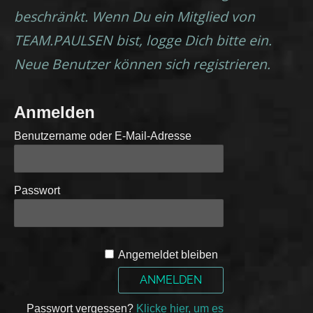
beschränkt. Wenn Du ein Mitglied von
TEAM.PAULSEN bist, logge Dich bitte ein.
Neue Benutzer können sich registrieren.
Anmelden
Benutzername oder E-Mail-Adresse
Passwort
A
Angemeldet bleiben
l
t
e
Passwort vergessen?
Klicke hier, um es
r