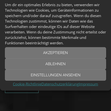
Hier kommen die ersten
Um dir ein optimales Erlebnis zu bieten, verwenden wir
Technologien wie Cookies, um Geräteinformationen zu
speichern und/oder darauf zuzugreifen. Wenn du diesen
Sommer – Termine
Technologien zustimmst, können wir Daten wie das
Surfverhalten oder eindeutige IDs auf dieser Website
verarbeiten. Wenn du deine Zustimmung nicht erteilst oder
2 Kommentare
zurückziehst, können bestimmte Merkmale und
Funktionen beeinträchtigt werden.
Moin Freunde, das Booking für diesen
AKZEPTIEREN
Sommer läuft bereits auf hochtouren vieles
wird sich allerdings erst noch ergeben.
ABLEHNEN
(mehr …)
EINSTELLUNGEN ANSEHEN
Cookie-Richtlinie
Datenschutzerklärung
Impressum
MEHR.LESEN