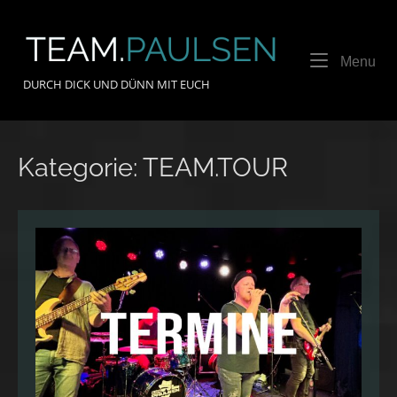
Skip
to
Home
content
Me
Menu
DURCH DICK UND DÜNN MIT EUCH
Kategorie:
TEAM.TOUR