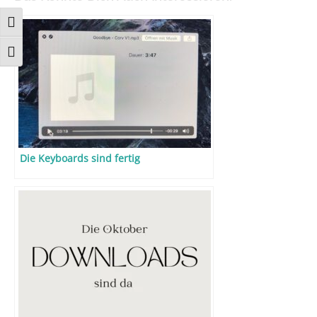
:
UMSCHALTEN AUF HOHE KONTRASTE
SCHRIFT VERGRÖSSERN
Die Keyboards sind fertig