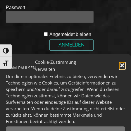
Passwort
A
Angemeldet bleiben
l
t
UMSCHALTEN AUF HOHE KONTRASTE
e
Passwort vergessen?
Klicke hier, um es
r
Cookie-Zustimmung
SCHRIFT VERGRÖSSERN
zurückzusetzen.
n
verwalten
a
Neuer Benutzer?
Klicke hier, um dich zu
Um dir ein optimales Erlebnis zu bieten, verwenden wir
t
registrieren.
Technologien wie Cookies, um Geräteinformationen zu
i
speichern und/oder darauf zuzugreifen. Wenn du diesen
v
Technologien zustimmst, können wir Daten wie das
e
Das Könnte Dich Auch Interessieren:
Surfverhalten oder eindeutige IDs auf dieser Website
:
verarbeiten. Wenn du deine Zustimmung nicht erteilst oder
zurückziehst, können bestimmte Merkmale und
Funktionen beeinträchtigt werden.