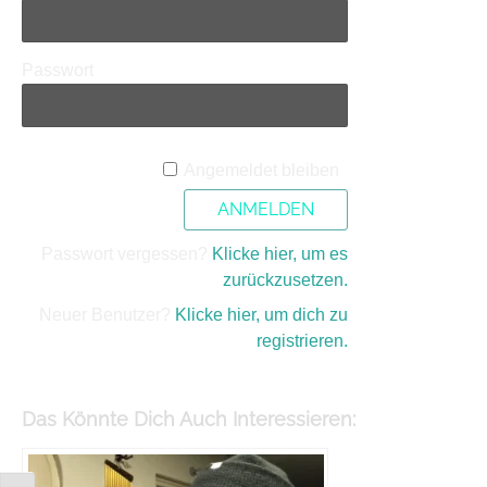
Passwort
A
Angemeldet bleiben
l
t
e
Passwort vergessen?
Klicke hier, um es
r
zurückzusetzen.
n
a
Neuer Benutzer?
Klicke hier, um dich zu
t
registrieren.
i
v
e
Das Könnte Dich Auch Interessieren:
: