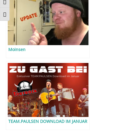
UMSCHALTEN AUF HOHE KONTRASTE
SCHRIFT VERGRÖSSERN
Moinsen
TEAM.PAULSEN DOWNLOAD IM JANUAR