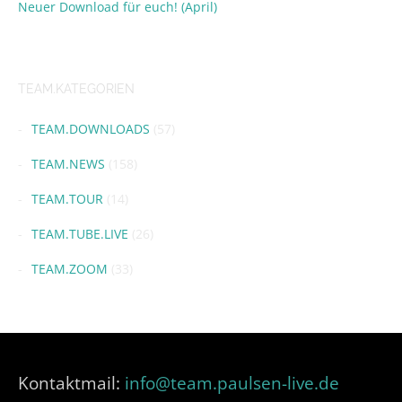
Neuer Download für euch! (April)
TEAM.KATEGORIEN
TEAM.DOWNLOADS
(57)
TEAM.NEWS
(158)
TEAM.TOUR
(14)
TEAM.TUBE.LIVE
(26)
TEAM.ZOOM
(33)
Kontaktmail:
info@team.paulsen-live.de