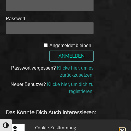
Passwort
A
Angemeldet bleiben
l
t
e
Passwort vergessen?
Klicke hier, um es
r
zurückzusetzen.
n
a
Neuer Benutzer?
Klicke hier, um dich zu
t
registrieren.
i
v
e
Das Könnte Dich Auch Interessieren:
:
UMSCHALTEN AUF HOHE KONTRASTE
Cookie-Zustimmung