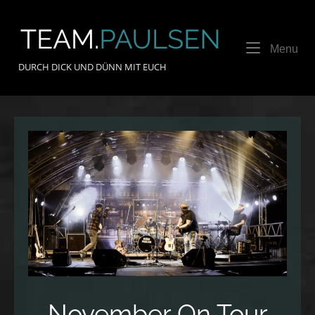
Skip
to
Home
content
Me
Menu
DURCH DICK UND DÜNN MIT EUCH
November On Tour