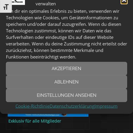
verwalten
SCHRIFT VERGRÖSSERN
Um dir ein optimales Erlebnis zu bieten, verwenden wir
Technologien wie Cookies, um Geräteinformationen zu
speichern und/oder darauf zuzugreifen. Wenn du diesen
Technologien zustimmst, können wir Daten wie das
Surfverhalten oder eindeutige IDs auf dieser Website
verarbeiten. Wenn du deine Zustimmung nicht erteilst oder
Jahresabschluss in Lübeck
zurückziehst, können bestimmte Merkmale und
Funktionen beeinträchtigt werden.
AKZEPTIEREN
ABLEHNEN
EINSTELLUNGEN ANSEHEN
Cookie-Richtlinie
Datenschutzerklärung
Impressum
Exklusiv für alle Mitglieder