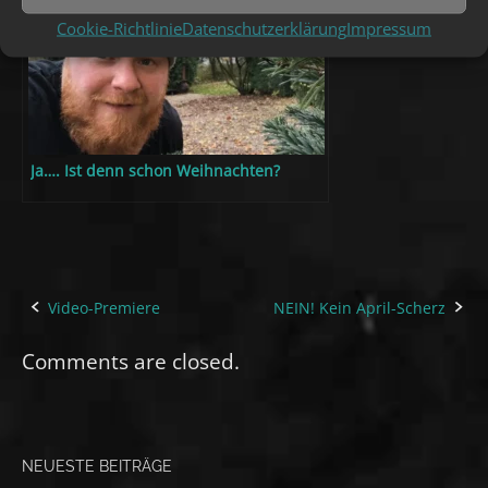
Cookie-Richtlinie
Datenschutzerklärung
Impressum
Ja…. Ist denn schon Weihnachten?
Video-Premiere
NEIN! Kein April-Scherz
Post
navigation
Comments are closed.
NEUESTE BEITRÄGE