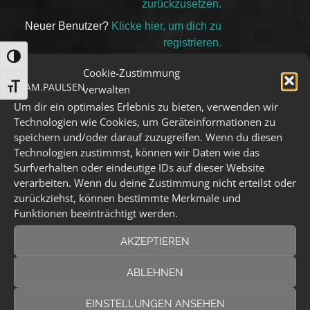
zurückzusetzen.
n
a
Neuer Benutzer?
Klicke hier, um dich zu
t
registrieren.
i
UMSCHALTEN AUF HOHE KONTRASTE
Cookie-Zustimmung
v
SCHRIFT VERGRÖSSERN
verwalten
e
Das Könnte Dich Auch Interessieren:
Um dir ein optimales Erlebnis zu bieten, verwenden wir
:
Technologien wie Cookies, um Geräteinformationen zu
speichern und/oder darauf zuzugreifen. Wenn du diesen
Technologien zustimmst, können wir Daten wie das
Surfverhalten oder eindeutige IDs auf dieser Website
verarbeiten. Wenn du deine Zustimmung nicht erteilst oder
zurückziehst, können bestimmte Merkmale und
Funktionen beeinträchtigt werden.
AKZEPTIEREN
Jetzt exklusiv die Single
ABLEHNEN
EINSTELLUNGEN ANSEHEN