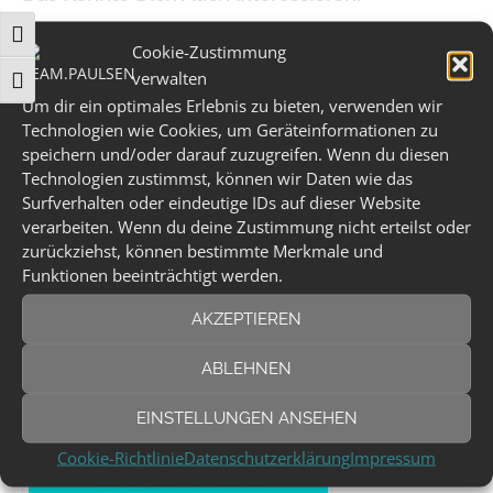
:
UMSCHALTEN AUF HOHE KONTRASTE
Cookie-Zustimmung
verwalten
SCHRIFT VERGRÖSSERN
Um dir ein optimales Erlebnis zu bieten, verwenden wir
Technologien wie Cookies, um Geräteinformationen zu
speichern und/oder darauf zuzugreifen. Wenn du diesen
Technologien zustimmst, können wir Daten wie das
Surfverhalten oder eindeutige IDs auf dieser Website
verarbeiten. Wenn du deine Zustimmung nicht erteilst oder
Jetzt exklusiv die Single
zurückziehst, können bestimmte Merkmale und
Funktionen beeinträchtigt werden.
AKZEPTIEREN
ABLEHNEN
EINSTELLUNGEN ANSEHEN
Cookie-Richtlinie
Datenschutzerklärung
Impressum