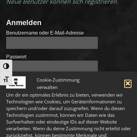
Neue Benutzer können sich registrieren.
Anmelden
Benutzername oder E-Mail-Adresse
Passwort
UMSCHALTEN AUF HOHE KONTRASTE
Cookie-Zustimmung
SCHRIFT VERGRÖSSERN
A
Angemeldet bleiben
verwalten
l
Um dir ein optimales Erlebnis zu bieten, verwenden wir
t
Technologien wie Cookies, um Geräteinformationen zu
e
speichern und/oder darauf zuzugreifen. Wenn du diesen
Passwort vergessen?
Klicke hier, um es
r
Technologien zustimmst, können wir Daten wie das
zurückzusetzen.
n
Surfverhalten oder eindeutige IDs auf dieser Website
a
Neuer Benutzer?
Klicke hier, um dich zu
verarbeiten. Wenn du deine Zustimmung nicht erteilst oder
t
registrieren.
zurückziehst, können bestimmte Merkmale und