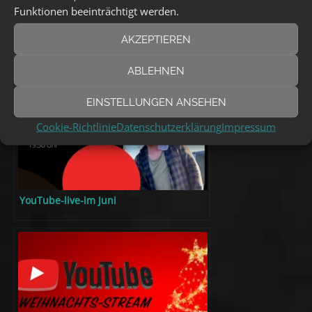
i
Funktionen beeinträchtigt werden.
v
e
AKZEPTIEREN
Das Könnte Dich Auch Interessieren:
:
ABLEHNEN
EINSTELLUNGEN ANSEHEN
Cookie-Richtlinie
Datenschutzerklärung
Impressum
YouTube-live-im Juni