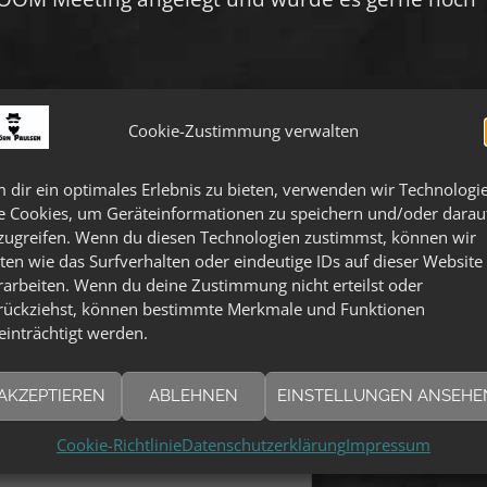
lben Stand sind ( SUPER.TEAM.PLAYER ) würde ich m
Cookie-Zustimmung verwalten
nschnack zu treffen.
 dir ein optimales Erlebnis zu bieten, verwenden wir Technologi
e-Mitglieder beschränkt. Wenn Du ein Mitglied von
e Cookies, um Geräteinformationen zu speichern und/oder darau
zugreifen. Wenn du diesen Technologien zustimmst, können wir
 bitte ein. Neue Benutzer können sich registriere
ten wie das Surfverhalten oder eindeutige IDs auf dieser Website
rarbeiten. Wenn du deine Zustimmung nicht erteilst oder
rückziehst, können bestimmte Merkmale und Funktionen
einträchtigt werden.
AKZEPTIEREN
ABLEHNEN
EINSTELLUNGEN ANSEHE
Cookie-Richtlinie
Datenschutzerklärung
Impressum