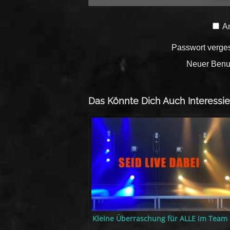
A
A
l
t
Passwort verg
e
Neuer Benu
r
n
a
Das Könnte Dich Auch Interessie
t
i
v
e
:
Kleine Überraschung für ALLE im Team