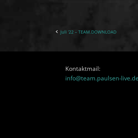
Juli ’22 – TEAM.DOWNLOAD
Post
navigation
Kontaktmail:
info@team.paulsen-live.d