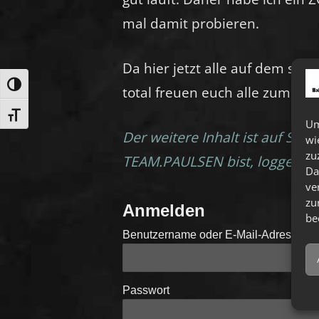
mal damit probieren.
Da hier jetzt alle auf dem se
UMSCHALTEN AUF HOHE KONTRASTE
total freuen euch alle zum Klö
SCHRIFT VERGRÖSSERN
Um
Der weitere Inhalt ist auf Sit
wi
zu
TEAM.PAULSEN bist, logge Dich
Da
ve
zu
Anmelden
be
Benutzername oder E-Mail-Adresse
Passwort