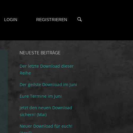
OPEN
LOGIN
REGISTRIEREN
SEARCH
BAR
NEUESTE BEITRÄGE
Der letzte Download dieser
Reihe
Der geilste Download im Juni
Eure Termine im Juni
Jetzt den neuen Download
sichern! (Mai)
Neuer Download für euch!
(April)